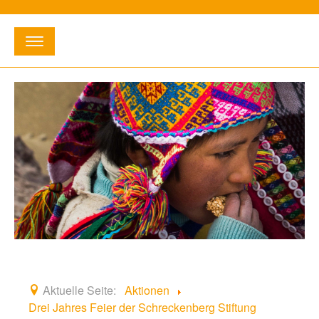
Suchen
...
E-Mail:
info@willihetischreckenbergstiftung.de
•
Telefon:
02363 - 3 12 16
Startseite
Entstehung
Fördergebiete
Aktionen
Aktuelle Seite:
Aktionen
Drei Jahres Feier der Schreckenberg Stiftung