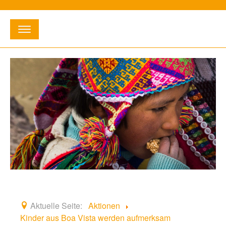
Suchen
...
E-Mail:
info@willihetischreckenbergstiftung.de
•
Telefon:
02363 - 3 12 16
Startseite
Entstehung
Fördergebiete
Aktionen
Aktuelle Seite:
Aktionen
Kinder aus Boa Vista werden aufmerksam