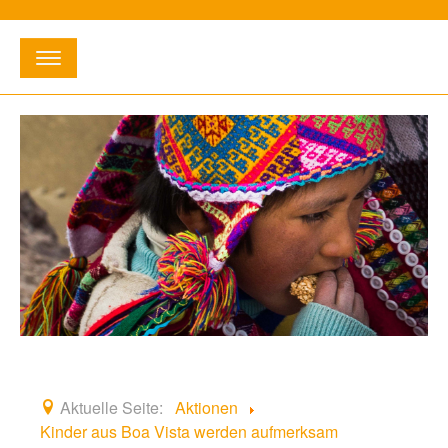
Suchen
...
E-Mail:
info@willihetischreckenbergstiftung.de
•
Telefon:
02363 - 3 12 16
Startseite
Entstehung
Fördergebiete
Aktionen
Aktuelle Seite:
Aktionen
Kinder aus Boa Vista werden aufmerksam