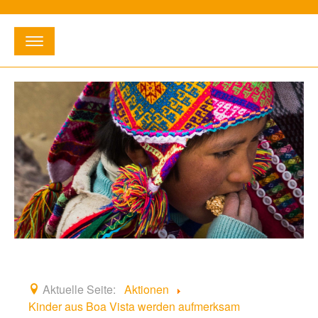
Suchen
...
E-Mail:
info@willihetischreckenbergstiftung.de
•
Telefon:
02363 - 3 12 16
Startseite
Entstehung
Fördergebiete
Aktionen
Aktuelle Seite:
Aktionen
Kinder aus Boa Vista werden aufmerksam