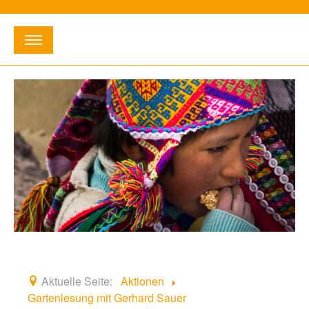
Suchen
...
E-Mail:
info@willihetischreckenbergstiftung.de
•
Telefon:
02363 - 3 12 16
Startseite
Entstehung
Fördergebiete
Aktionen
Aktuelle Seite:
Aktionen
Gartenlesung mit Gerhard Sauer