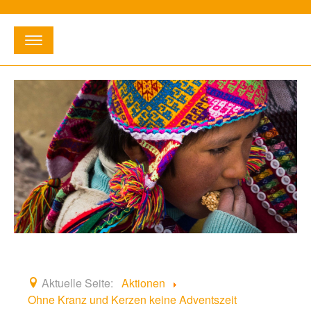
Suchen
...
E-Mail:
info@willihetischreckenbergstiftung.de
•
Telefon:
02363 - 3 12 16
Startseite
Entstehung
Fördergebiete
Aktionen
Aktuelle Seite:
Aktionen
Ohne Kranz und Kerzen keine Adventszeit