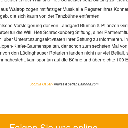
` aus Waltrop zogen mit fetziger Musik alle Register ihres Kön
gab, die sich kaum von der Tanzbühne entfernten.
nische Versteigerung der von Landgard Blumen & Pflanzen Gm
ei für die Willi Heti Schreckenberg Stiftung, einer Partnersti
r Unterstützungsaktivitäten ihrer Stiftung zu informieren. Im
ippen-Kiefer-Gaumenspalten, der schon zum sechsten Mal von H
von den Lüdinghauser Rotariern fanden nicht nur viel Beifall
sehr nahesteht, kam spontan auf die Bühne und überreichte 100 E
Joomla Gallery
makes it better. Balbooa.com
Folgen Sie uns online