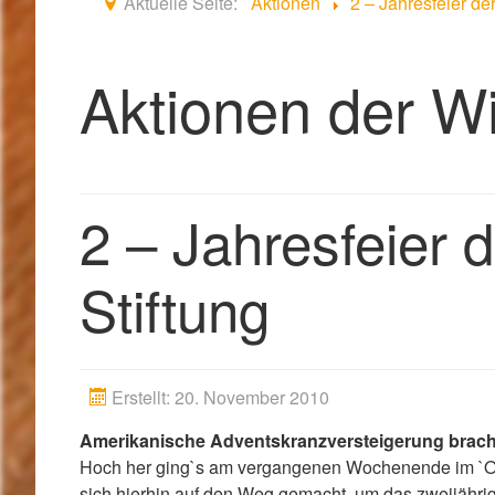
Aktuelle Seite:
Aktionen
2 – Jahresfeier de
Aktionen der Wi
2 – Jahresfeier 
Stiftung
Erstellt: 20. November 2010
Amerikanische Adventskranzversteigerung brachte
Hoch her ging`s am vergangenen Wochenende im `Offs
sich hierhin auf den Weg gemacht, um das zweijährige