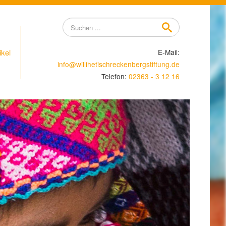
Suchen
...
ikel
E-Mail:
info@willihetischreckenbergstiftung.de
Telefon:
02363 - 3 12 16